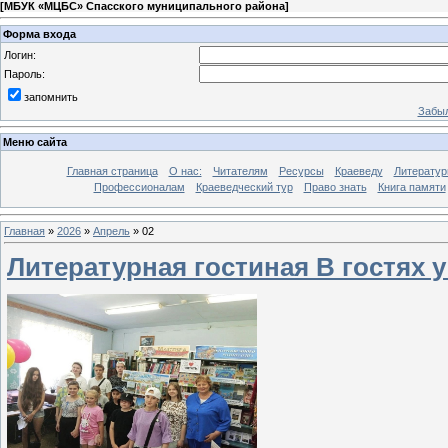
[
МБУК «МЦБС» Спасского муниципального района
]
Форма входа
Логин:
Пароль:
запомнить
Забыл
Меню сайта
Главная страница
О нас:
Читателям
Ресурсы
Краеведу
Литературн
Профессионалам
Краеведческий тур
Право знать
Книга памяти
Главная
»
2026
»
Апрель
»
02
Литературная гостиная В гостях 