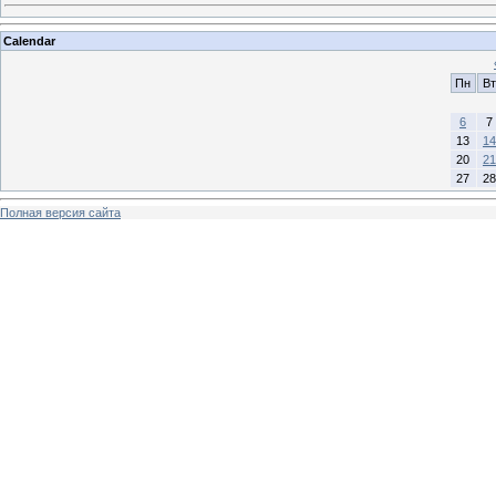
Calendar
Пн
Вт
6
7
13
14
20
21
27
28
Полная версия сайта