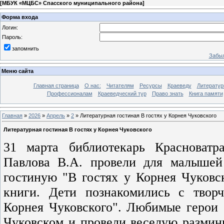
[
МБУК «МЦБС» Спасского муниципального района
]
Форма входа
Логин:
Пароль:
запомнить
Забыл
Меню сайта
Главная страница
О нас:
Читателям
Ресурсы
Краеведу
Литературн
Профессионалам
Краеведческий тур
Право знать
Книга памяти
Главная
»
2026
»
Апрель
»
2
» Литературная гостиная В гостях у Корнея Чуковского
Литературная гостиная В гостях у Корнея Чуковского
31 марта библиотекарь Красноватр
Павлова В.А. провели для малышей 
гостиную "В гостях у Корнея Чуковс
книги. Дети познакомились с творч
Корнея Чуковского". Любимые герои 
Чуковском и провели веселую разминк