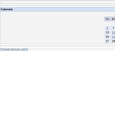
Calendar
Пн
Вт
6
7
13
14
20
21
27
28
Полная версия сайта