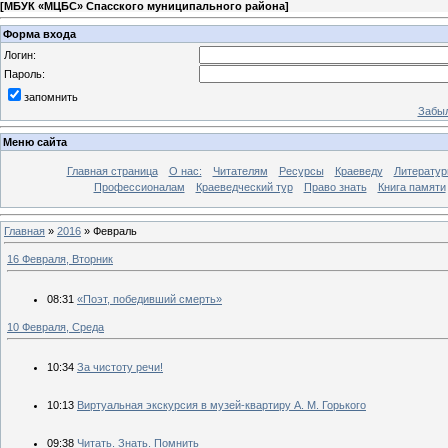
[
МБУК «МЦБС» Спасского муниципального района
]
Форма входа
Логин:
Пароль:
запомнить
Забыл
Меню сайта
Главная страница
О нас:
Читателям
Ресурсы
Краеведу
Литературн
Профессионалам
Краеведческий тур
Право знать
Книга памяти
Главная
»
2016
»
Февраль
16 Февраля, Вторник
08:31
«Поэт, победивший смерть»
10 Февраля, Среда
10:34
За чистоту речи!
10:13
Виртуальная экскурсия в музей-квартиру А. М. Горького
09:38
Читать. Знать. Помнить