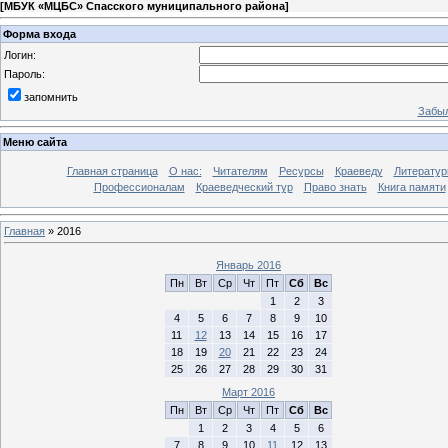
[
МБУК «МЦБС» Спасского муниципального района
]
Форма входа
Логин:
Пароль:
запомнить
Забыл
Меню сайта
Главная страница
О нас:
Читателям
Ресурсы
Краеведу
Литературн
Профессионалам
Краеведческий тур
Право знать
Книга памяти
Главная
»
2016
Январь 2016
Пн
Вт
Ср
Чт
Пт
Сб
Вс
1
2
3
4
5
6
7
8
9
10
11
12
13
14
15
16
17
18
19
20
21
22
23
24
25
26
27
28
29
30
31
Март 2016
Пн
Вт
Ср
Чт
Пт
Сб
Вс
1
2
3
4
5
6
7
8
9
10
11
12
13