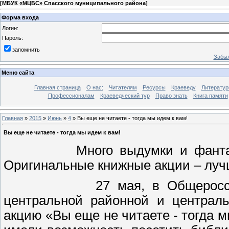
[
МБУК «МЦБС» Спасского муниципального района
]
Форма входа
Логин:
Пароль:
запомнить
Забыл
Меню сайта
Главная страница
О нас:
Читателям
Ресурсы
Краеведу
Литературн
Профессионалам
Краеведческий тур
Право знать
Книга памяти
Главная
»
2015
»
Июнь
»
4
» Вы еще не читаете - тогда мы идем к вам!
Вы еще не читаете - тогда мы идем к вам!
Много выдумки и фантазии в
Оригинальные книжные акции – луч
27 мая, в Общероссийский
центральной районной и централь
акцию «Вы еще не читаете - тогд