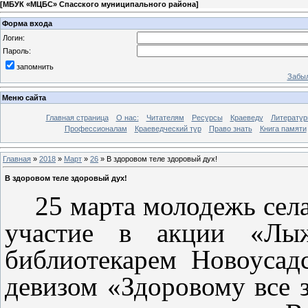
[
МБУК «МЦБС» Спасского муниципального района
]
Форма входа
Логин:
Пароль:
запомнить
Забыл
Меню сайта
Главная страница
О нас:
Читателям
Ресурсы
Краеведу
Литературн
Профессионалам
Краеведческий тур
Право знать
Книга памяти
Главная
»
2018
»
Март
»
26
» В здоровом теле здоровый дух!
В здоровом теле здоровый дух!
25 марта молодежь села
участие в акции «Лыжн
библиотекарем Новоусад
девизом «Здоровому все 