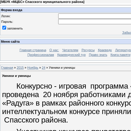
[
МБУК «МЦБС» Спасского муниципального района
]
Форма входа
Логин:
Пароль:
запомнить
Забыл
Меню сайта
Главная страница
О нас:
Читателям
Ресурсы
Краеведу
Литературн
Профессионалам
Краеведческий тур
Право знать
Книга памяти
Главная
»
2015
»
Ноябрь
»
24
» Умники и умницы
Умники и умницы
Конкурсно - игровая программа «С
проведена 20 ноября работниками д
«Радуга» в рамках районного конкур
интеллектуальном конкурсе принял
Спасского района.