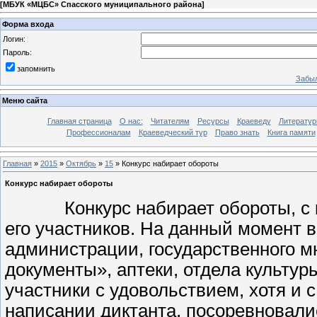
[
МБУК «МЦБС» Спасского муниципального района
]
Форма входа
Логин:
Пароль:
запомнить
Забыл
Меню сайта
Главная страница
О нас:
Читателям
Ресурсы
Краеведу
Литературн
Профессионалам
Краеведческий тур
Право знать
Книга памяти
Главная
»
2015
»
Октябрь
»
15
» Конкурс набирает обороты
Конкурс набирает обороты
Конкурс набирает обороты, с ка
его участников. На данный момент 
администрации, государственного 
документы», аптеки, отдела культуры
участники с удовольствием, хотя и
написании диктанта, посоревновали