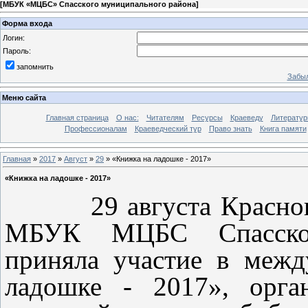
[
МБУК «МЦБС» Спасского муниципального района
]
Форма входа
Логин:
Пароль:
запомнить
Забыл
Меню сайта
Главная страница
О нас:
Читателям
Ресурсы
Краеведу
Литературн
Профессионалам
Краеведческий тур
Право знать
Книга памяти
Главная
»
2017
»
Август
»
29
» «Книжка на ладошке - 2017»
«Книжка на ладошке - 2017»
29 августа Красноватр
МБУК МЦБС Спасског
приняла участие в меж
ладошке - 2017», орга