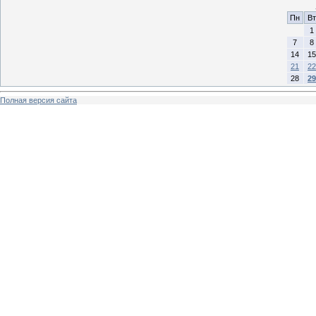
Пн
Вт
1
7
8
14
15
21
22
28
29
Полная версия сайта