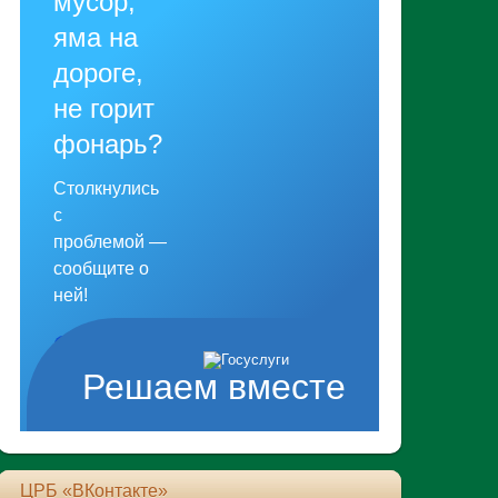
мусор,
яма на
дороге,
не горит
фонарь?
Столкнулись
с
проблемой —
сообщите о
ней!
Сообщить о
Решаем вместе
проблеме
ЦРБ «ВКонтакте»