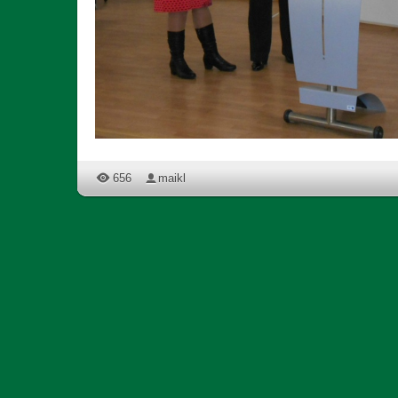
656
maikl