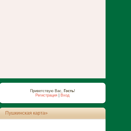
Приветствую Вас
,
Гость
!
Регистрация
|
Вход
Пушкинская карта»