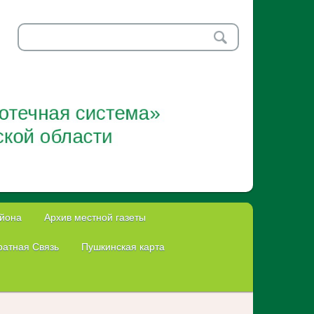
айона
Архив местной газеты
атная Связь
Пушкинская карта