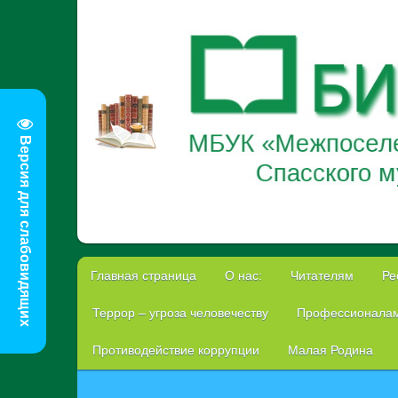
Версия для слабовидящих
Главная страница
О нас:
Читателям
Ре
Террор – угроза человечеству
Профессионала
Противодействие коррупции
Малая Родина