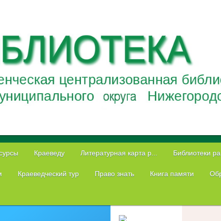
сурсы
Краеведу
Литературная карта р...
Библиотеки р
м
Краеведческий тур
Право знать
Книга памяти
Обр