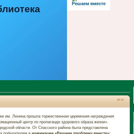
Решаем вместе
блиотека
08:50
им. Ленина прошла торжественная церемония награждения
рмационный центр по пропаганде здорового образа жизни».
родской области. От Спасского района была представлена
ла победителем в
номинации «Решаем проблему вместе»: