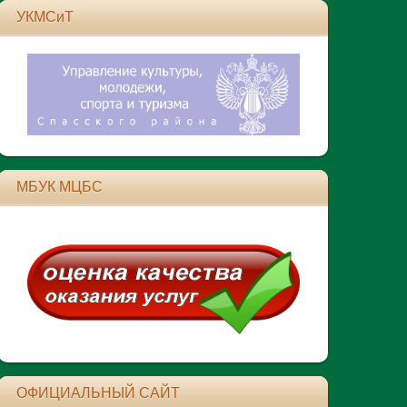
УКМСиТ
МБУК МЦБС
ОФИЦИАЛЬНЫЙ САЙТ