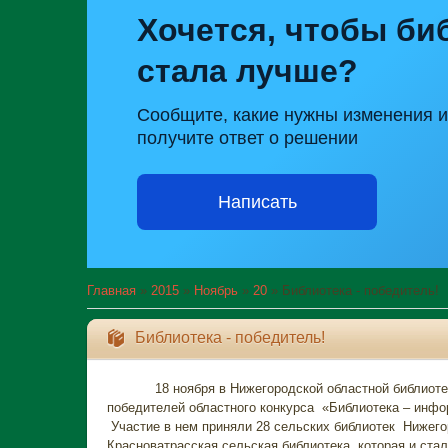
Хочется, чтобы би
стала лучше?
Сообщите, какие нужны изменения и
получите ответ о решении
Написать
Главная
»
2015
»
Ноябрь
»
20
» Библиотека - победитель!
Библиотека - победитель!
18 ноября в Нижегородской областной библиотеке 
победителей областного конкурса «Библиотека – инфо
Участие в нем приняли 28 сельских библиотек Нижего
Красноватрасская сельская библиотека, которая и ста