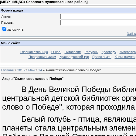
[
МБУК «МЦБС» Спасского муниципального района
]
Форма входа
Логин:
Пароль:
запомнить
Забыл
Меню сайта
Главная страница
О нас:
Читателям
Ресурсы
Краеведу
Литературн
Профессионалам
Краеведческий тур
Право знать
Книга памяти
Главная
»
2015
»
Май
»
14
» Акция "Скажи свое слово о Победе"
Акция "Скажи свое слово о Победе"
В День Великой Победы библиоте
центральной детской библиотек орг
слово о Победе", которая проходила
Белый голубь - птица, являющая
планеты стала центральным элемент