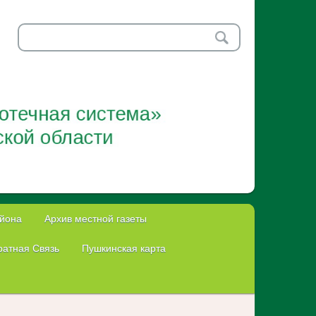
айона
Архив местной газеты
атная Связь
Пушкинская карта