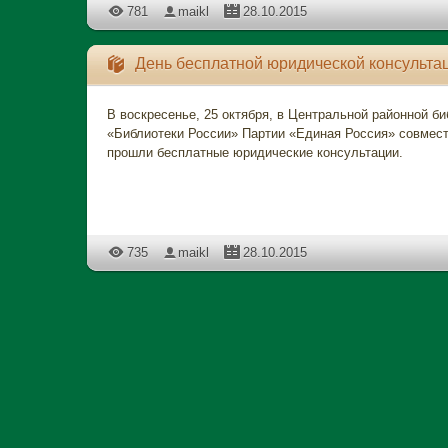
781
maikl
28.10.2015
День бесплатной юридической консультац
В воскресенье, 25 октября, в Центральной районной б
«Библиотеки России» Партии «Единая Россия» совмес
прошли бесплатные юридические консультации.
735
maikl
28.10.2015