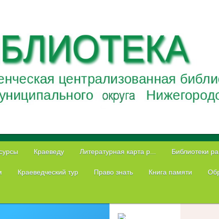
сурсы
Краеведу
Литературная карта р...
Библиотеки р
м
Краеведческий тур
Право знать
Книга памяти
Обр