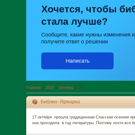
Хочется, чтобы би
стала лучше?
Сообщите, какие нужны изменения и
получите ответ о решении
Написать
Главная
»
2015
»
Октябрь
»
28
Библио -Ярмарка
17 октября прошла традиционная Спасская осенняя яр
она проходила в год литературы. Поэтому почти все б