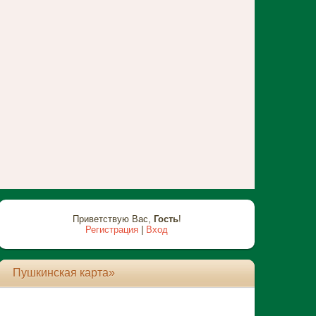
Приветствую Вас
,
Гость
!
Регистрация
|
Вход
Пушкинская карта»