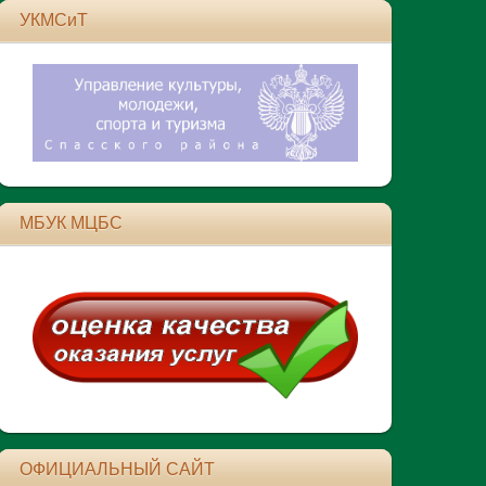
УКМСиТ
МБУК МЦБС
ОФИЦИАЛЬНЫЙ САЙТ