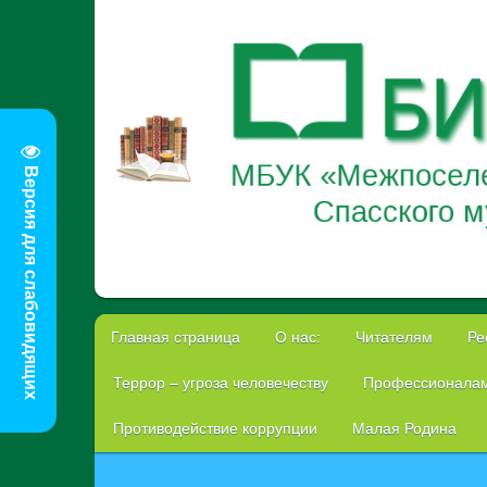
Версия для слабовидящих
Главная страница
О нас:
Читателям
Ре
Террор – угроза человечеству
Профессионала
Противодействие коррупции
Малая Родина