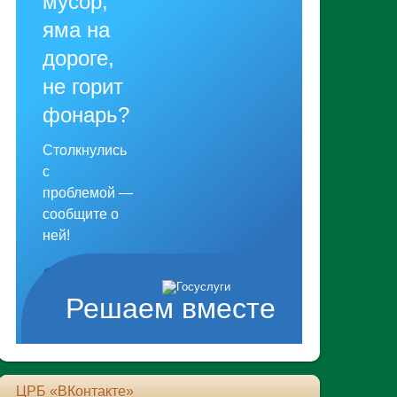
мусор,
яма на
дороге,
не горит
фонарь?
Столкнулись
с
проблемой —
сообщите о
ней!
Сообщить о
Решаем вместе
проблеме
ЦРБ «ВКонтакте»