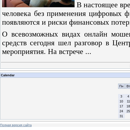
В настоящее вр
человека без применения цифровых фи
появляются и риски финансовых потер
О всевозможных видах онлайн моше
средств сегодня шел разговор в Цен
мероприятия. На встрече ...
Calendar
Пн
Вт
3
4
10
11
17
18
24
25
31
Полная версия сайта