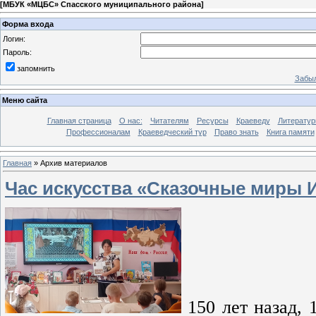
[
МБУК «МЦБС» Спасского муниципального района
]
Форма входа
Логин:
Пароль:
запомнить
Забыл
Меню сайта
Главная страница
О нас:
Читателям
Ресурсы
Краеведу
Литературн
Профессионалам
Краеведческий тур
Право знать
Книга памяти
Главная
»
Архив материалов
Час искусства «Сказочные миры 
150 лет назад, 