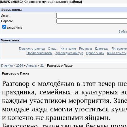
[
МБУК «МЦБС» Спасского муниципального района
]
Форма входа
Логин:
Пароль:
запомнить
Забыл
Меню сайта
Главная страница
О нас:
Читателям
Ресурсы
Краеведу
Литературн
Профессионалам
Краеведческий тур
Право знать
Книга памяти
Главная
»
2026
»
Апрель
»
21
» Разговор о Пасхе
Разговор о Пасхе
Разговор с молодёжью в этот вечер ше
праздника, семейных и культурных ас
каждым участником мероприятия. Заве
молодые люди смогли угоститься кули
и конечно же крашеными яйцами.
Безусловно, такие теплые беседы помо