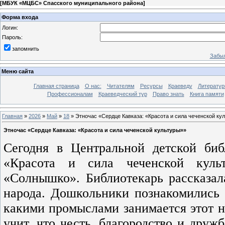
[
МБУК «МЦБС» Спасского муниципального района
]
Форма входа
Логин:
Пароль:
запомнить
Забыл
Меню сайта
Главная страница
О нас:
Читателям
Ресурсы
Краеведу
Литературн
Профессионалам
Краеведческий тур
Право знать
Книга памяти
Главная
»
2026
»
Май
»
18
» Этночас «Сердце Кавказа: «Красота и сила чеченской ку
Этночас «Сердце Кавказа: «Красота и сила чеченской культуры»»
Сегодня в Центральной детской биб
«Красота и сила чеченской культ
«Солнышко». Библиотекарь рассказал
народа. Дошкольники познакомились
какими промыслами занимается этот на
учит, что честь, благородство и дру