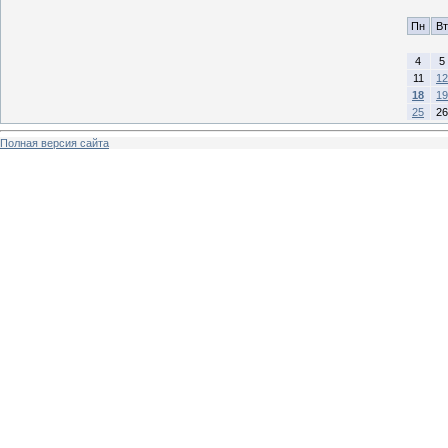
Пн
Вт
4
5
11
12
18
19
25
26
Полная версия сайта