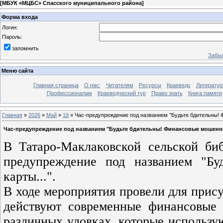
[
МБУК «МЦБС» Спасского муниципального района
]
Форма входа
Логин:
Пароль:
запомнить
Забыл
Меню сайта
Главная страница
О нас:
Читателям
Ресурсы
Краеведу
Литературн
Профессионалам
Краеведческий тур
Право знать
Книга памяти
Главная
»
2026
»
Май
»
18
» Час-предупреждение под названием "Будьте бдительны! 
Час-предупреждение под названием "Будьте бдительны! Финансовые мошенник
В Татаро-Маклаковской сельской би
предупреждение под названием "Б
карты...".
В ходе мероприятия провели для прис
действуют современные финансовые
различных уловках, которые использу