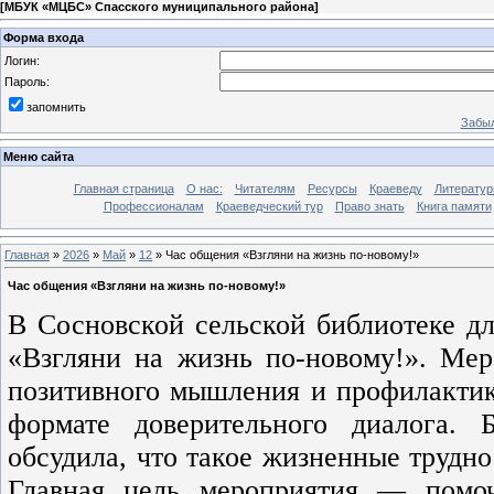
[
МБУК «МЦБС» Спасского муниципального района
]
Форма входа
Логин:
Пароль:
запомнить
Забыл
Меню сайта
Главная страница
О нас:
Читателям
Ресурсы
Краеведу
Литературн
Профессионалам
Краеведческий тур
Право знать
Книга памяти
Главная
»
2026
»
Май
»
12
» Час общения «Взгляни на жизнь по-новому!»
Час общения «Взгляни на жизнь по-новому!»
В Сосновской сельской библиотеке дл
«Взгляни на жизнь по-новому!». Ме
позитивного мышления и профилактик
формате доверительного диалога.
обсудила, что такое жизненные трудно
Главная цель мероприятия — помоч