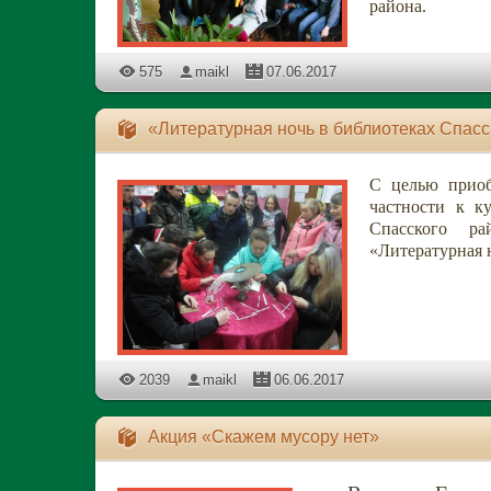
района.
575
maikl
07.06.2017
«Литературная ночь в библиотеках Спасс
С целью приоб
частности к к
Спасского ра
«Литературная 
2039
maikl
06.06.2017
Акция «Скажем мусору нет»