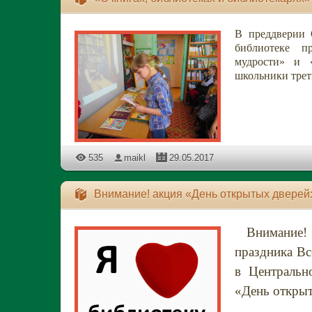
В преддверии 
библиотеке п
мудрости» и 
школьники трет
535
maikl
29.05.2017
Внимание! акция «День открытых дверей
Внимание! 
праздника Вс
в Центральн
«День открыт