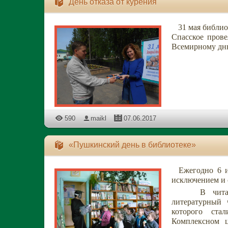
День отказа от курения
31 мая библиот
Спасское пров
Всемирному дню
590
maikl
07.06.2017
«Пушкинский день в библиотеке»
Ежегодно 6 ию
исключением и 
В читальном
литературный 
которого ста
Комплексном ц