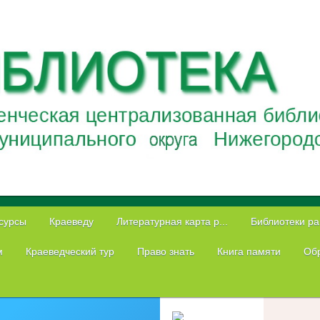
сурсы
Краеведу
Литературная карта р...
Библиотеки р
м
Краеведческий тур
Право знать
Книга памяти
Обр