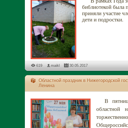
В рамках Года эко
библиотекой была 
приняли участие чл
дети и подростки.
619
maikl
30.05.2017
Областной праздник в Нижегородской го
Ленина
В пятницу,
областной 
торжественн
Общероссийс