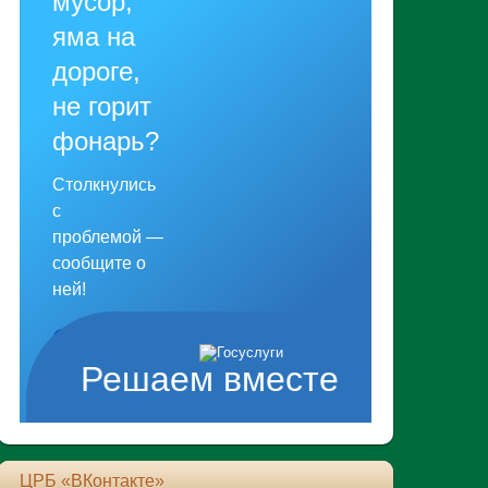
мусор,
яма на
дороге,
не горит
фонарь?
Столкнулись
с
проблемой —
сообщите о
ней!
Сообщить о
Решаем вместе
проблеме
ЦРБ «ВКонтакте»