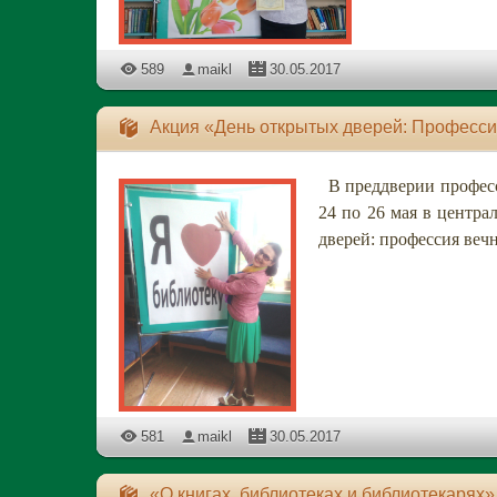
589
maikl
30.05.2017
Акция «День открытых дверей: Професси
В преддверии професс
24 по 26 мая в центр
дверей: профессия веч
581
maikl
30.05.2017
«О книгах, библиотеках и библиотекарях»