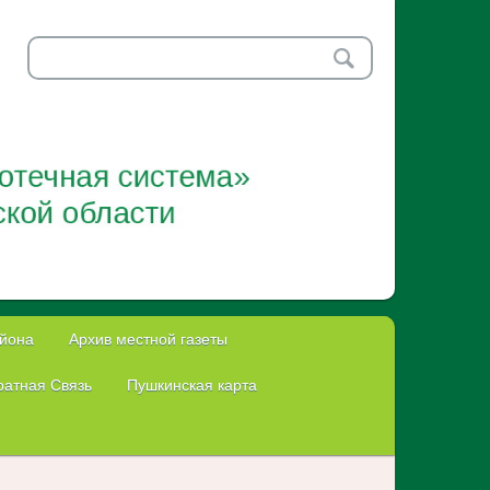
айона
Архив местной газеты
атная Связь
Пушкинская карта