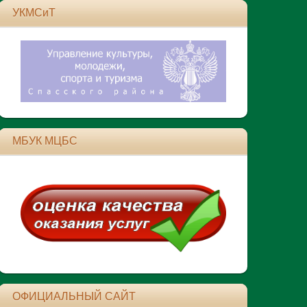
УКМСиТ
МБУК МЦБС
ОФИЦИАЛЬНЫЙ САЙТ