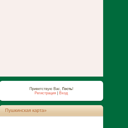
Приветствую Вас
,
Гость
!
Регистрация
|
Вход
Пушкинская карта»