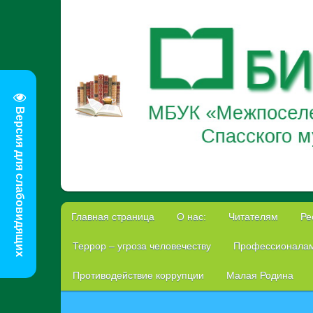
Версия для слабовидящих
Главная страница
О нас:
Читателям
Ре
Террор – угроза человечеству
Профессионала
Противодействие коррупции
Малая Родина