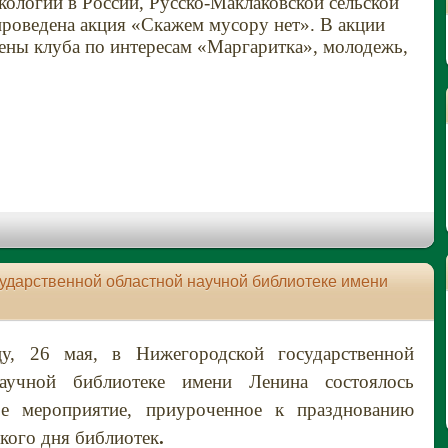
логии в России, Русско-Маклаковской сельской
проведена акция «Скажем мусору нет». В акции
ены клуба по интересам «Маргаритка», молодежь,
сударственной областной научной библиотеке имени
 26 мая, в Нижегородской государственной
научной библиотеке имени Ленина состоялось
ое мероприятие, приуроченное к празднованию
кого дня библиотек
.