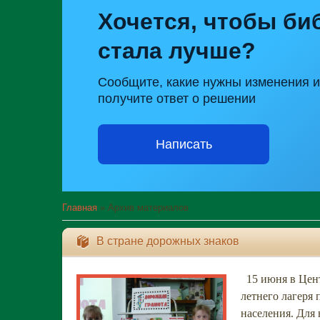
Хочется, чтобы би
стала лучше?
Сообщите, какие нужны изменения и
получите ответ о решении
Написать
Главная
»
Архив материалов
В стране дорожных знаков
15 июня в Цент
летнего лагеря
населения. Для 