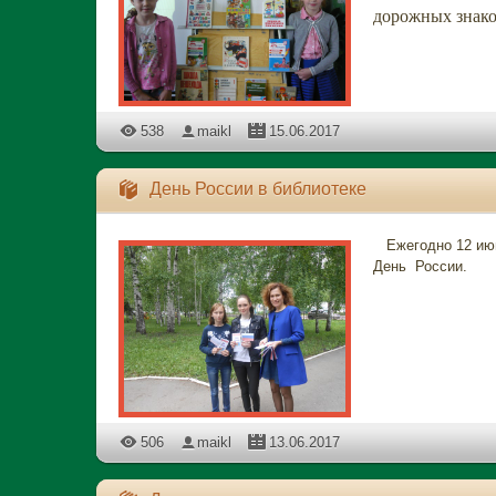
дорожных знако
538
maikl
15.06.2017
День России в библиотеке
Ежегодно 12 июн
День России.
506
maikl
13.06.2017