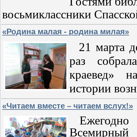
Гостями библ
восьмиклассники Спасско
«Родина малая - родина милая»
21 марта де
раз собрал
краевед» н
истории возн
«Читаем вместе – читаем вслух!»
Ежегодно в
Всемирный 