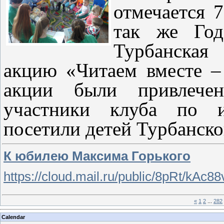
отмечается 7
так же Год
Турбанская 
акцию «Читаем вместе –
акции были привлече
участники клуба по и
посетили детей Турбанског
К юбилею Максима Горького
https://cloud.mail.ru/public/8pRt/kAc
«
1
2
...
282
Calendar