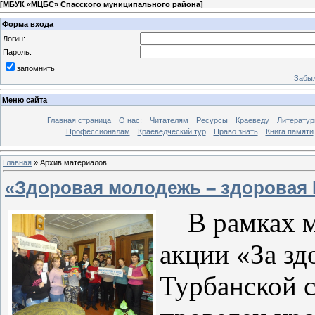
[
МБУК «МЦБС» Спасского муниципального района
]
Форма входа
Логин:
Пароль:
запомнить
Забыл
Меню сайта
Главная страница
О нас:
Читателям
Ресурсы
Краеведу
Литературн
Профессионалам
Краеведческий тур
Право знать
Книга памяти
Главная
»
Архив материалов
«Здоровая молодежь – здоровая 
В рамках м
акции «За зд
Турбанской 