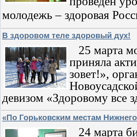
проведен уро
моло
дежь – здоровая Росс
В здоровом теле здоровый дух!
25 марта мо
приняла акт
зовет!», орг
Новоусадской
девизом «Здоровому все з
«По Горьковским местам Нижнег
24 марта би