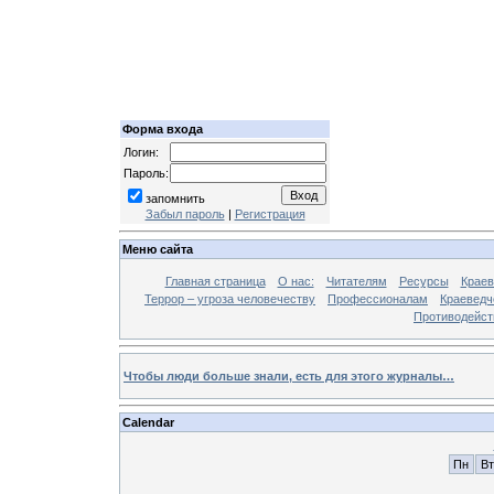
Форма входа
Логин:
Пароль:
запомнить
Забыл пароль
|
Регистрация
Меню сайта
Главная страница
О нас:
Читателям
Ресурсы
Краев
Террор – угроза человечеству
Профессионалам
Краеведч
Противодейст
Чтобы люди больше знали, есть для этого журналы…
Calendar
Пн
Вт