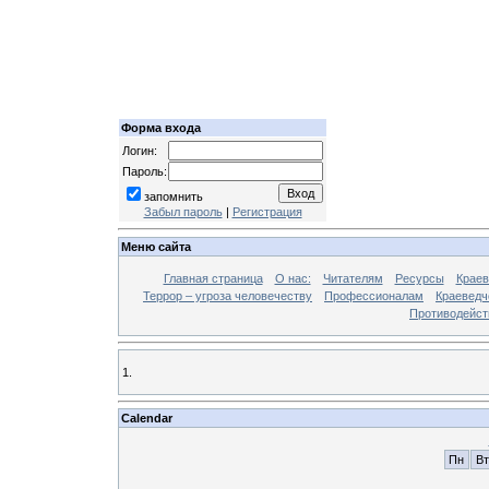
Форма входа
Логин:
Пароль:
запомнить
Забыл пароль
|
Регистрация
Меню сайта
Главная страница
О нас:
Читателям
Ресурсы
Краев
Террор – угроза человечеству
Профессионалам
Краеведч
Противодейст
1.
Calendar
Пн
Вт