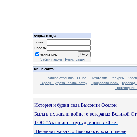
Форма входа
Логин:
Пароль:
запомнить
Забыл пароль
|
Регистрация
Меню сайта
Главная страница
О нас:
Читателям
Ресурсы
Краев
Террор – угроза человечеству
Профессионалам
Краеведч
Противодейст
История и будни села Высокий Оселок
Была в их жизни война: о ветеранах Великой О
ТОО "Активист": путь длиною в 70 лет
Школьная жизнь: о Высокоосельской школе