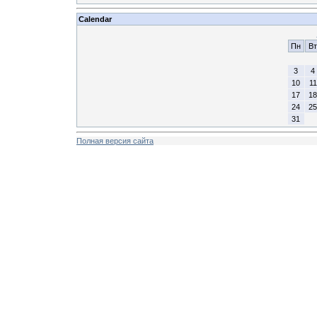
Calendar
Пн
Вт
3
4
10
11
17
18
24
25
31
Полная версия сайта